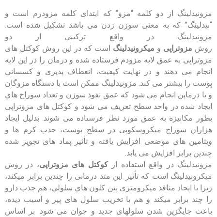
مزونیدلینگ از دو کلمه “مزو” که ابتدای کلمه مزودرم است و
“نیدلینگ” که به معنی سوزن زدن می باشد تشکیل شده است.
مزونیدلینگ در واقع ترکیبی از دو
روش
مزوتراپی
و
میکرونیدلینگ
است که در این روش کوکتل های
مزوتراپی به عمق لایه مزودم فرستاده شده و درمان را در این لایه
انجام می دهند و در نهایت کیفیت، انعطاف پذیری و کشسانی
پوست را بیشتر می کند. مزونیدلینگ ممکن است با دستگاه مزوگان
و یا درماپن انجام می شود که عمق نفوذ سوزن و تعداد سوراخ های
ایجاد شده در واحد سطح تعریف می شود و کوکتل های مزوتراپی
بطور مکانیزه به عمق مورد نظر فرستاده می شوند. بدلیل ایجاد
هزاران سوراخ میکروسکوپی در سطح پوست، جذب کرم ها و
ویتامین های موضعی افزایش یافته و تأثیر پماد های تجویز شده
چندین برابر افزایش می یابد.
مزونیدلینگ در واقع استفاده از
کوکتل های مزوتراپی
، در روش
میکرونیدلینگ است که تأثیر این متد درمانی را چندین برابر میکند،
زیرا با ایجاد منافذ میکرومتری بین کلون های سلولی، هم جذب دارو
را چند برابر میکند و هم با تخریب سلول های پیر و آسیب دیده،
باعث جایگزین شدن سلولهای جدید و جوان می شود. بر اساس