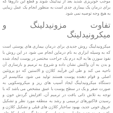
موجب خونریزی شدید بعد از نیدلینگ شوند و قطع این داروها که
برای درمان یک بیماری جدی است به منظور انجام یک عمل زیبایی
به هیچ وجه توصیه نمی شود.
تفاوت مزونیدلینگ و
میکرونیدلینگ
میکرونیدلینگ روش جدیدی برای درمان بیماری های پوستی است
که به وسیله ابزاری به نام درماپن انجام می شود. در این روش با
نفوذ سوزن ها به لایه درم یک جراحت مختصر در پوست ایجاد شده
و بدن به آن واکنش نشان داده و شروع به ترمیم و بازسازی آن
ناحیه می کند و طی این فرآیند کلاژن و الاستین که دو پروتئین
اصلی و قوام دهنده پوست هستند تولید می شود. مکانیسم اثر
دستگاه میکرونیدلینگ ایجاد آسیب های ریز و میکروسکوپی به
صورت صفر و یک در سطح پوست با عمق مشخص می باشد که با
توجه به تلاش ذاتی بافت در ترمیم آن، افزایش گردش خون و
رسیدن فاکتورهای ترمیمی و رشد به منطقه مورد نظر و تشکیل
عروق خونی جدید، بهبود ساختار کلاژن های قبلی و تشکیل کلاژن و
بافت همبند جدید حاصل میشود. از میکرونیدلینگ برای اسکارهای