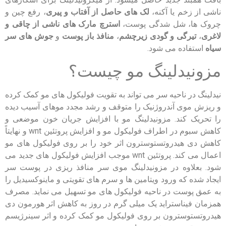
ناشی از زخم یا آکنه،
لک های حاصل از آفتاب و پیری
، رفع چین و
چروک ها، شل شدگی پوست،
استرچ مارک های ناشی از چاقی و
لاغری
،
تیرگی و گودی زیرچشم
،
منافذ باز پوست
و
جوش های سر
سیاه
استفاده می شود.
مزونیدلینگ مو چیست؟
نیدلینگ در ناحیه سر می تواند به تقویت فولیکول های مو کمک کرده
و ریزش موی آندروژنیک را متوقف و رشد مجدد موهای آسیب دیده
را تحریک کند. مزونیدلینگ مو با افزایش جریان خون موضعی و
کاهش سبوم در اطراف فولیکول مو و افزایش پروتئین wnt و نهایتاً
کاهش دی هیدروتستوسترون اثر خود را بر روی فولیکول های مو
اعمال می کند. پروتئین wnt موجب افزایش فولیکول های جدید می
شود. بعلاوه در مزونیدلینگ موی سر منافذ ریزی در پوست سر
ایجاد شده که ورود ویتامین ها و سرم های تقویتی و ماینوکسیدیل را
به عمق پوست در ناحیه فولیکول های مو تسهیل می نماید. مصرف
همزمان فیناستراید یک میلی گرم در روز به کاهش اثر هورمون دی
هیدروتستوسترون بر روی فولیکول مو کمک کرده و اثر سینرژیسم