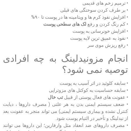
• ترمیم زخم های قدیمی
• بر طرف کردن سوختگی های قبلی
• افزایش نفوذ کرم ها و ویتامینه ها در پوست تا ۹۰%
• کم رنگ کردن و رفع
لک های سطحی پوست
• افزایش خونرسانی به پوست
• نفوذ به عمیق ترین لایه پوست
• رفع ریزش موی سر
انجام مزونیدلینگ به چه افرادی
توصیه نمی شود؟
• سابقه کلوئید در اثر آسیب به پوست
• سابقه حساسیت به کوکتل های مزوتراپی
• عفونت های فعال پوستی از قبیل
تب خال
• ضعف سیستم ایمنی بدن به هر علتی ( مصرف داروها ، دیابت
کنترل نشده و بیماری سیستم ایمنی) می تواند منجر به عفونت بعد
از نیدلینگ و تأخیر در التیام پوست شود.
• مصرف داروهای ضد انعقاد مثل وارفارین؛ این داروها می توانند